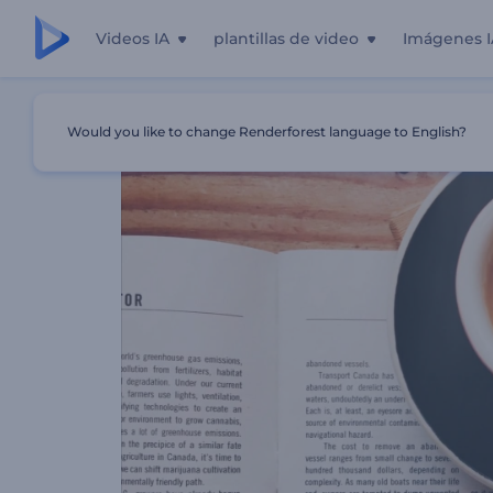
Videos IA
plantillas de video
Imágenes I
Inicio
Plantillas
Promoción De Periódico
Would you like to change Renderforest language to English?