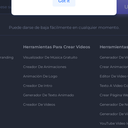
Got it
U
Puede darse de baja fácilmente en cualquier momento.
Herramientas Para Crear Videos
Herramientas
randing
Visualizador De Música Gratuito
Generador De Vi
Creador De Animaciones
Crear Animacio
Animación De Logo
Editor De Video
Creador De Intro
Texto A Video C
Generador De Texto Animado
Crear Página We
Creador De Videos
Generador De N
Generador De Vi
YouTube Video I