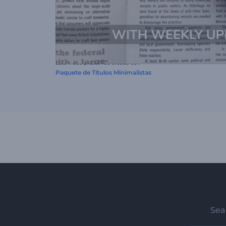
Este video preset fue creado con
Paquete de Títulos Minimalistas
Sea 