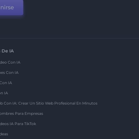
nirse
 De IA
deo Con IA
nes Con IA
 Con IA
on IA
b Con IA: Crear Un Sitio Web Profesional En Minutos
ombres Para Empresas
deos IA Para TikTok
deas