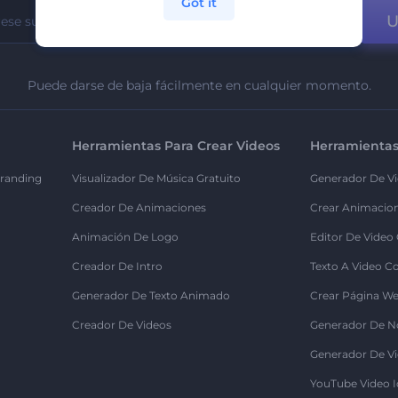
Got it
U
Puede darse de baja fácilmente en cualquier momento.
Herramientas Para Crear Videos
Herramientas
randing
Visualizador De Música Gratuito
Generador De Vi
Creador De Animaciones
Crear Animacio
Animación De Logo
Editor De Video
Creador De Intro
Texto A Video C
Generador De Texto Animado
Crear Página We
Creador De Videos
Generador De N
Generador De Vi
YouTube Video I