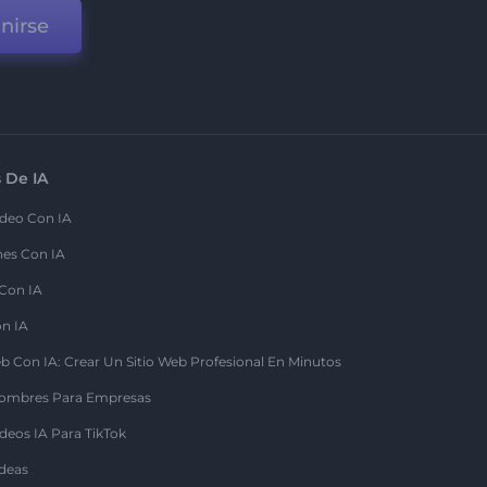
nirse
 De IA
deo Con IA
nes Con IA
 Con IA
on IA
b Con IA: Crear Un Sitio Web Profesional En Minutos
ombres Para Empresas
deos IA Para TikTok
deas