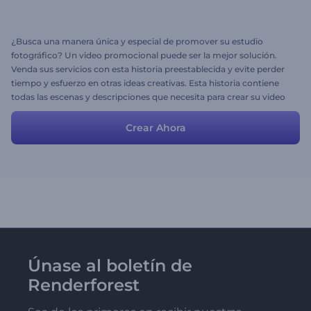
¿Busca una manera única y especial de promover su estudio
fotográfico? Un video promocional puede ser la mejor solución.
Venda sus servicios con esta historia preestablecida y evite perder
tiempo y esfuerzo en otras ideas creativas. Esta historia contiene
todas las escenas y descripciones que necesita para crear su video
promocional. Las escenas son ajustables y es libre de modificarlas
para adecuarse a sus necesidades.
Crear Ahora
Únase al boletín de
Renderforest