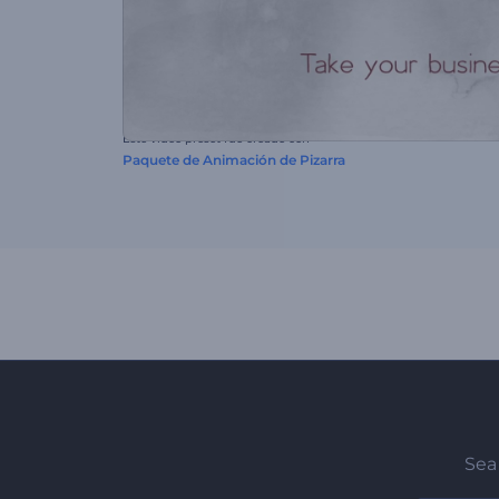
Este video preset fue creado con
Paquete de Animación de Pizarra
Sea 