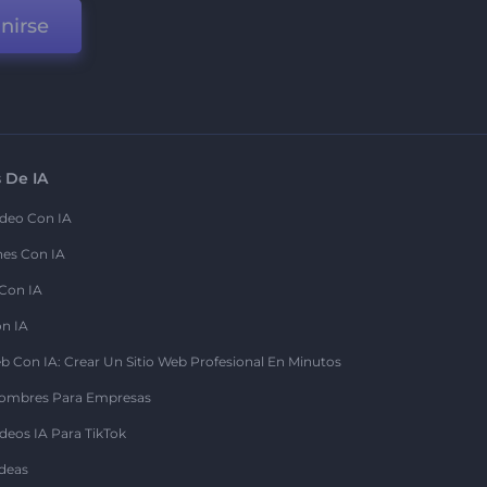
nirse
 De IA
deo Con IA
nes Con IA
 Con IA
on IA
b Con IA: Crear Un Sitio Web Profesional En Minutos
ombres Para Empresas
deos IA Para TikTok
deas