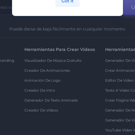
Got it
U
Puede darse de baja fácilmente en cualquier momento.
Herramientas Para Crear Videos
Herramientas
randing
Visualizador De Música Gratuito
Generador De Vi
Creador De Animaciones
Crear Animacio
Animación De Logo
Editor De Video
Creador De Intro
Texto A Video C
Generador De Texto Animado
Crear Página We
Creador De Videos
Generador De N
Generador De Vi
YouTube Video I