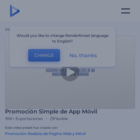
Inicio
Plantillas
Promoción Simple De App Móvil
Would you like to change Renderforest language
to English?
No, thanks
CHANGE
Promoción Simple de App Móvil
191K+
Exportaciones
Flexible
Este video preset fue creado con
Promoción Realista de Página Web y Móvil