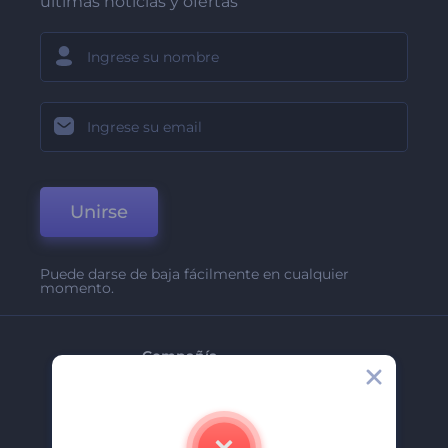
últimas noticias y ofertas
Unirse
Puede darse de baja fácilmente en cualquier
momento.
Compañía
Acerca De
Contáctenos