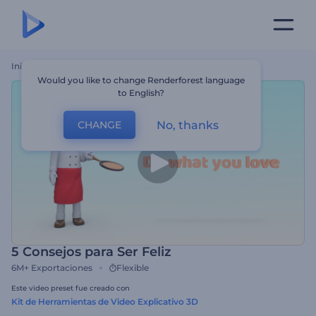
Inicio
Plantillas
5 Consejos Para Ser Feliz
Would you like to change Renderforest language
to English?
No, thanks
CHANGE
5 Consejos para Ser Feliz
6M+
Exportaciones
Flexible
Este video preset fue creado con
Kit de Herramientas de Video Explicativo 3D