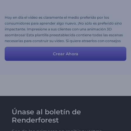
Hoy en día el video es claramente el medio preferido por los
consumidores para aprender algo nuevo. ¡No sólo es preferido sino
impactante. Impresione a sus clientes con una animación 3D
asombrosa! Esta plantilla preestablecida contiene todas las escenas
necesarias para construir su video. Si quiere atraerlos con consejos
útiles, esta historia preestablecida es lo que necesita. ¡Ajústela a sus
necesidades e impulse la atracción de su página fácilmente!
Crear Ahora
Únase al boletín de
Renderforest