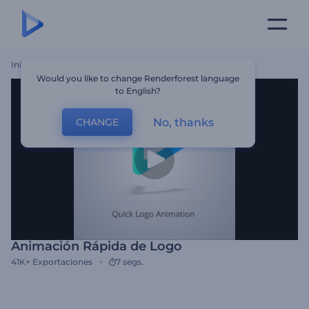
Inicio
Plantillas
Animación Rápida De Logo
Would you like to change Renderforest language
to English?
No, thanks
CHANGE
Animación Rápida de Logo
41K+
Exportaciones
7 segs.