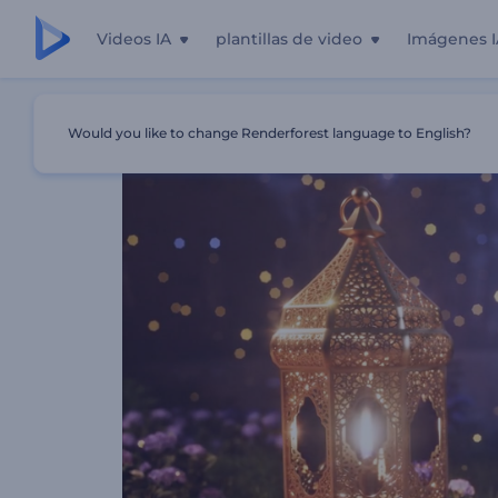
Videos IA
plantillas de video
Imágenes I
Inicio
Plantillas
Intro Brillante De Noche De Ramadán
Would you like to change Renderforest language to English?