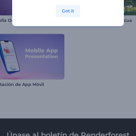
Got it
afía Orgánica
Animaciones 3D de Pascua
tación de App Móvil
Únase al boletín de Renderforest