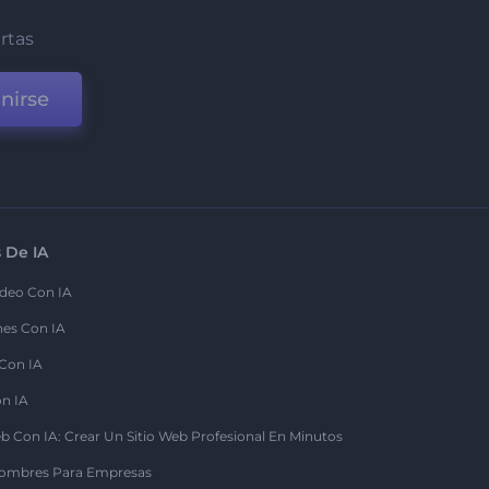
ertas
nirse
 De IA
deo Con IA
nes Con IA
 Con IA
on IA
b Con IA: Crear Un Sitio Web Profesional En Minutos
ombres Para Empresas