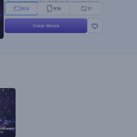
videos promocionales, abridores de presentaciones
festivas y más. ¡Crea ahora y difunde el espíritu de
16:9
9:16
1:1
Ramadán!
Crear Ahora