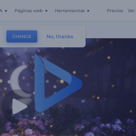
A
Páginas web
Herramientas
Precios
Ver
No, thanks
CHANGE