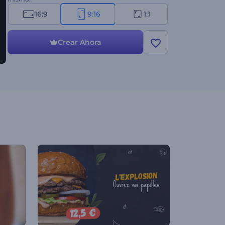
16:9
9:16
1:1
Crear Ahora