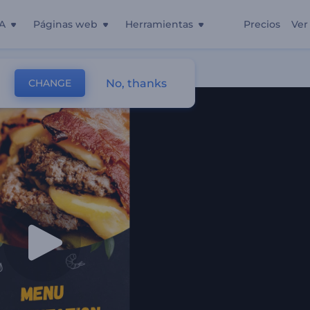
A
Páginas web
Herramientas
Precios
Ver
estaurante
No, thanks
CHANGE