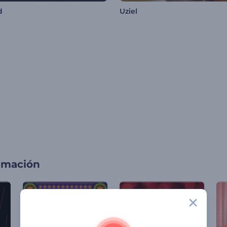
d
Uziel
imación