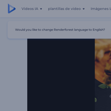
Videos IA
plantillas de video
Imágenes I
Inicio
Plantillas
Promoción De Ofertas Especiales De R
Would you like to change Renderforest language to English?