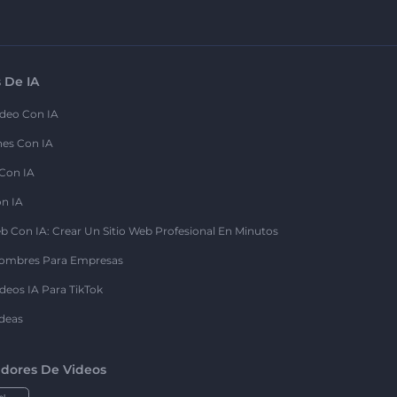
 De IA
deo Con IA
nes Con IA
 Con IA
on IA
b Con IA: Crear Un Sitio Web Profesional En Minutos
ombres Para Empresas
deos IA Para TikTok
deas
dores De Videos