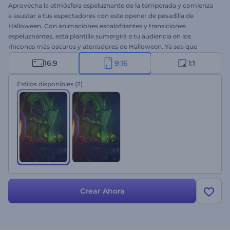
Aprovecha la atmósfera espeluznante de la temporada y comienza
a asustar a tus espectadores con este opener de pesadilla de
Halloween. Con animaciones escalofriantes y transiciones
espeluznantes, esta plantilla sumergirá a tu audiencia en los
rincones más oscuros y aterradores de Halloween. Ya sea que
desees crear un video que ponga los pelos de punta para tu fiesta
16:9
9:16
1:1
de Halloween, un opener espeluznante para tu canal de YouTube,
un mensaje de saludo festivo u otros proyectos, el poder de crear
Estilos disponibles
(2)
videos inolvidables está al alcance de tus manos. Escribe tus textos
creativos, carga tu logotipo, agrega una pista de música de fondo
espeluznante y deja a tu audiencia asombrada. ¡Crea ahora!
Crear Ahora