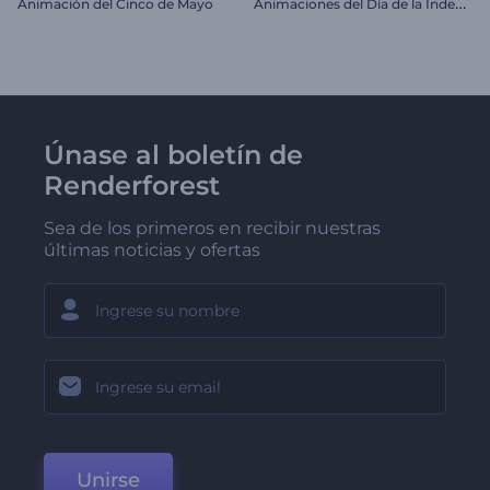
A
nimaciones del Día de la Independencia de EE. UU.
Animación del Cinco de Mayo
Únase al boletín de
Renderforest
Sea de los primeros en recibir nuestras
últimas noticias y ofertas
Unirse