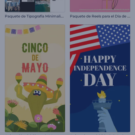
P
aquete de Tipografía Minimalista
P
aquete de Reels para el Día de San Valentín