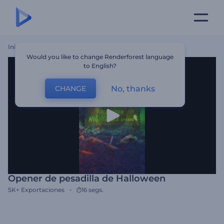
Inicio
Plantillas
Opener De Pesadilla De Halloween
Would you like to change Renderforest language
to English?
No, thanks
CHANGE
Opener de pesadilla de Halloween
5K+
Exportaciones
16 segs.