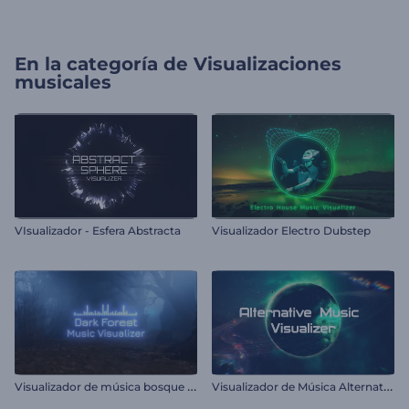
En la categoría de
Visualizaciones
musicales
VIsualizador - Esfera Abstracta
Visualizador Electro Dubstep
V
isualizador de música bosque oscuro
V
isualizador de Música Alternativo