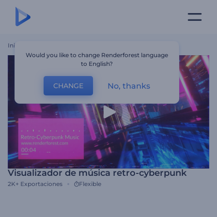
Inicio
Plantillas
Visualizador De Música Retro-Cyberpunk
Would you like to change Renderforest language
to English?
No, thanks
CHANGE
Visualizador de música retro-cyberpunk
2K+
Exportaciones
Flexible