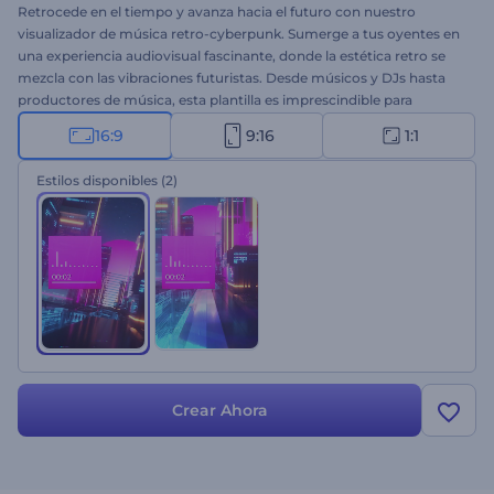
Retrocede en el tiempo y avanza hacia el futuro con nuestro
visualizador de música retro-cyberpunk. Sumerge a tus oyentes en
una experiencia audiovisual fascinante, donde la estética retro se
mezcla con las vibraciones futuristas. Desde músicos y DJs hasta
productores de música, esta plantilla es imprescindible para
cualquier persona que busque impulsar sus pistas de música. Sube
16:9
9:16
1:1
tu pista de audio, escribe el nombre de la canción y del artista, y
deja que el visualizador le dé vida a tu música. ¡Comienza a crear
Estilos disponibles
(2)
ahora y lleva a tu audiencia a viajar por el espacio y el tiempo!
Crear Ahora