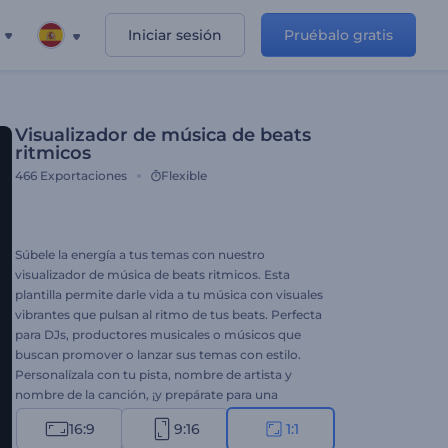
Iniciar sesión
Pruébalo gratis
Visualizador de música de beats
ritmicos
466
Exportaciones
Flexible
Súbele la energía a tus temas con nuestro
visualizador de música de beats ritmicos. Esta
plantilla permite darle vida a tu música con visuales
vibrantes que pulsan al ritmo de tus beats. Perfecta
para DJs, productores musicales o músicos que
buscan promover o lanzar sus temas con estilo.
Personalízala con tu pista, nombre de artista y
nombre de la canción, ¡y prepárate para una
experiencia musical única! Crea ahora y amplía tu
16:9
9:16
1:1
base de fans.