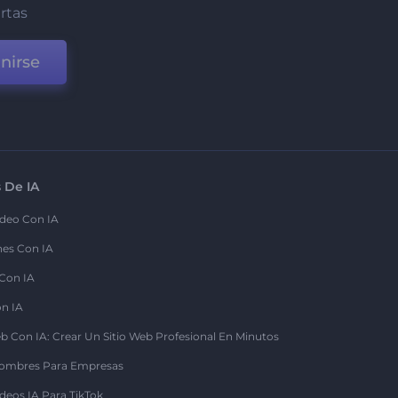
ertas
nirse
 De IA
deo Con IA
nes Con IA
 Con IA
on IA
b Con IA: Crear Un Sitio Web Profesional En Minutos
ombres Para Empresas
deos IA Para TikTok