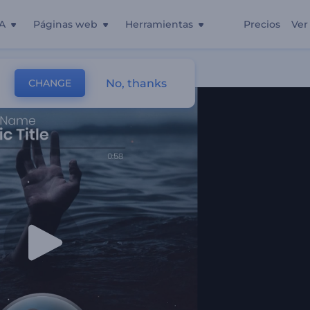
A
Páginas web
Herramientas
Precios
Ver
cos
No, thanks
CHANGE