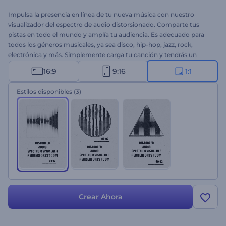
Impulsa la presencia en línea de tu nueva música con nuestro
visualizador del espectro de audio distorsionado. Comparte tus
pistas en todo el mundo y amplía tu audiencia. Es adecuado para
todos los géneros musicales, ya sea disco, hip-hop, jazz, rock,
electrónica y más. Simplemente carga tu canción y tendrás un
visualizador de audio de alta calidad en cuestión de minutos. Esta
16:9
9:16
1:1
plantilla es ideal para promociones de nueva música, lanzamientos
de álbumes, lanzamientos de sencillos de DJ, portadas de listas de
Estilos disponibles
(3)
canciones y una variedad de otros proyectos. ¡Crea ahora y libera el
poder de tu música!
Crear Ahora