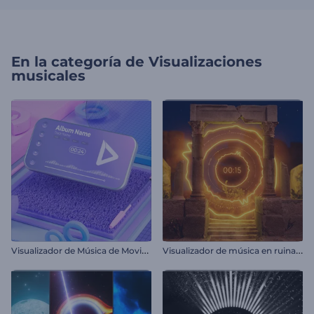
En la categoría de
Visualizaciones
musicales
V
isualizador de Música de Movimiento Cinético
V
isualizador de música en ruinas antiguas