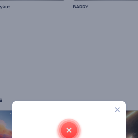
Aykut
BARRY
s