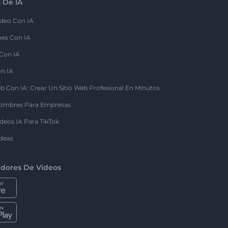
 De IA
deo Con IA
nes Con IA
 Con IA
on IA
b Con IA: Crear Un Sitio Web Profesional En Minutos
ombres Para Empresas
deos IA Para TikTok
deas
dores De Videos