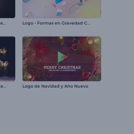
Logo Reveal - Fuego Intermitente
Logo - Formas en Gravedad Cero
Intro - Árbol de Navidad Centelleante
Logo de Navidad y Año Nuevo