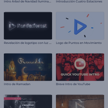
I
ntro Árbol de Navidad Iluminado
Introducción Cuatro Estaciones
R
evelación de logotipo con luz suave
Logo de Puntos en Movimiento
Intro de Ramadan
Breve Intro de YouTube