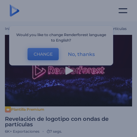
Inicio
Plantillas
Revelación De Logotipo Con Ondas De Partículas
Would you like to change Renderforest language
to English?
No, thanks
CHANGE
Plantilla Premium
Revelación de logotipo con ondas de
partículas
6K+
Exportaciones
7 segs.