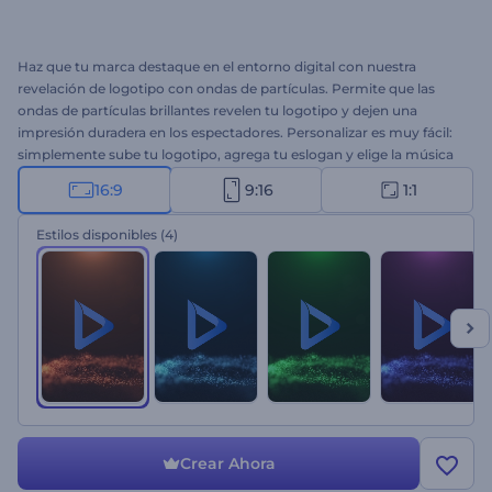
Haz que tu marca destaque en el entorno digital con nuestra
revelación de logotipo con ondas de partículas. Permite que las
ondas de partículas brillantes revelen tu logotipo y dejen una
impresión duradera en los espectadores. Personalizar es muy fácil:
simplemente sube tu logotipo, agrega tu eslogan y elige la música
de fondo de nuestra Biblioteca de Música. Ya sea para una
16:9
9:16
1:1
introducción corporativa, presentación de producto o un proyecto
creativo, esta intro aportará a tu marca un estilo sofisticado.
Estilos disponibles
(4)
¡Empieza a crear ahora!
Crear Ahora