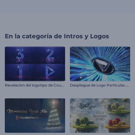
En la categoría de
Intros y Logos
R
evelación del logotipo de Countdown
D
espliegue de Logo Partículas Cinéticas