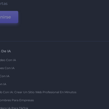
ertas
nirse
 De IA
deo Con IA
nes Con IA
 Con IA
on IA
b Con IA: Crear Un Sitio Web Profesional En Minutos
ombres Para Empresas
deos IA Para TikTok