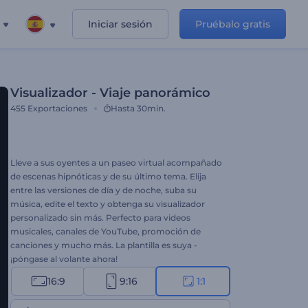
Iniciar sesión
Pruébalo gratis
Visualizador - Viaje panorámico
455
Exportaciones
Hasta 30min.
Lleve a sus oyentes a un paseo virtual acompañado
de escenas hipnóticas y de su último tema. Elija
entre las versiones de día y de noche, suba su
música, edite el texto y obtenga su visualizador
personalizado sin más. Perfecto para videos
musicales, canales de YouTube, promoción de
canciones y mucho más. La plantilla es suya -
¡póngase al volante ahora!
16:9
9:16
1:1