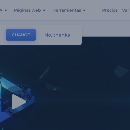
A
Páginas web
Herramientas
Precios
Ver
No, thanks
CHANGE