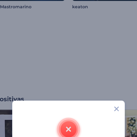
 Mastromarino
keaton
ositivas