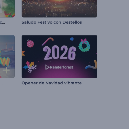
Diapositivas con Alegres Marcos Navideños
Saludo Festivo con Destellos
Presentación de Diapositivas de Verano
Opener de Navidad vibrante