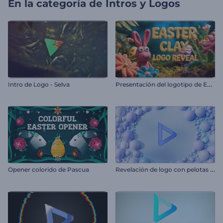
En la categoría de
Intros y Logos
P
resentación del logotipo de Easter Clay
Intro de Logo - Selva
R
evelación de logo con pelotas suaves
Opener colorido de Pascua