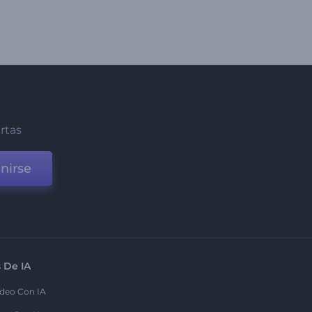
ertas
nirse
 De IA
deo Con IA