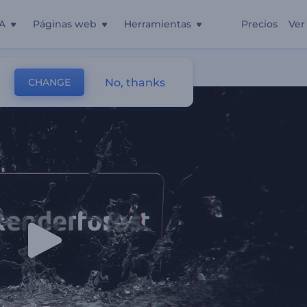
A
Páginas web
Herramientas
Precios
Ver
No, thanks
CHANGE