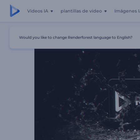
Videos IA
plantillas de video
Imágenes I
Inicio
Plantillas
Logo Salpicadura En Cámara Lenta
Would you like to change Renderforest language to English?