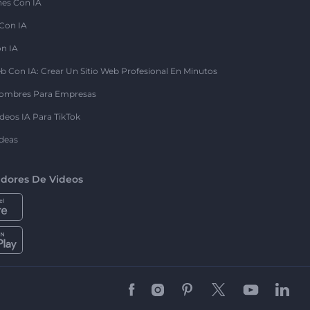
nes Con IA
 Con IA
on IA
b Con IA: Crear Un Sitio Web Profesional En Minutos
ombres Para Empresas
deos IA Para TikTok
deas
dores De Videos