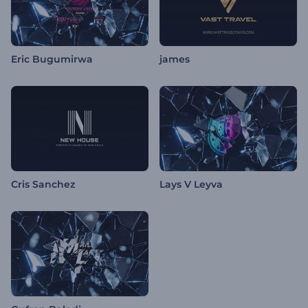
Eric Bugumirwa
james
Cris Sanchez
Lays V Leyva