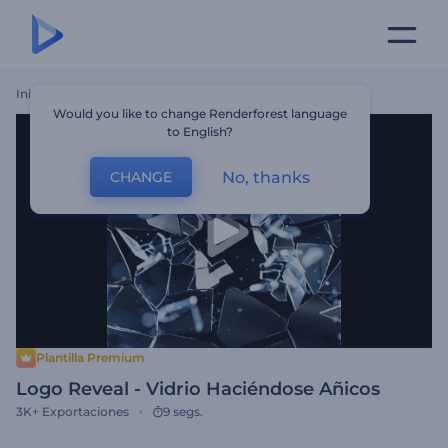
Inicio
Plantillas
Logo Reveal - Vidrio Haciéndose Añicos
Would you like to change Renderforest language
to English?
No, thanks
CHANGE
Plantilla Premium
Logo Reveal - Vidrio Haciéndose Añicos
3K+
Exportaciones
9 segs.