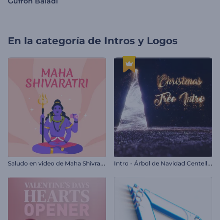
Gufron Baladi
En la categoría de
Intros y Logos
S
aludo en video de Maha Shivratri
I
ntro - Árbol de Navidad Centelleante