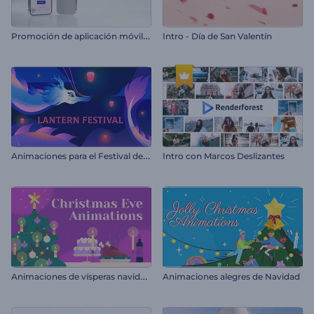
P
romoción de aplicación móvil avanzada
Intro - Día de San Valentín
A
nimaciones para el Festival de los Faroles
Intro con Marcos Deslizantes
A
nimaciones de vísperas navideñas
Animaciones alegres de Navidad