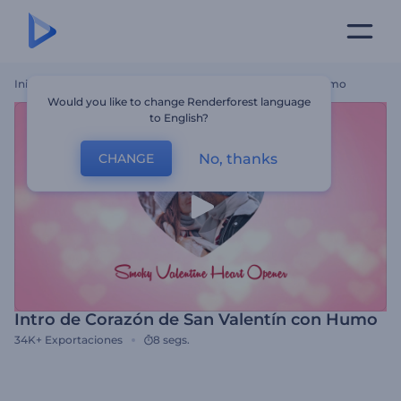
Inicio
Plantillas
Intro De Corazón De San Valentín Con Humo
Would you like to change Renderforest language
to English?
No, thanks
CHANGE
Intro de Corazón de San Valentín con Humo
34K+
Exportaciones
8 segs.