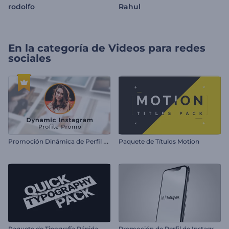
rodolfo
Rahul
En la categoría de
Videos para redes
sociales
P
romoción Dinámica de Perfil de Instagram
Paquete de Títulos Motion
P
romoción de Perfil de Instagram
Paquete de Tipografía Rápida