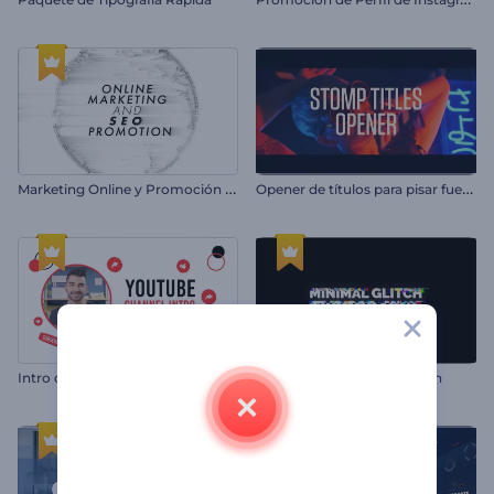
M
arketing Online y Promoción SEO
O
pener de títulos para pisar fuerte
Intro de Canal de YouTube
Tipografía Minimalista Glitch