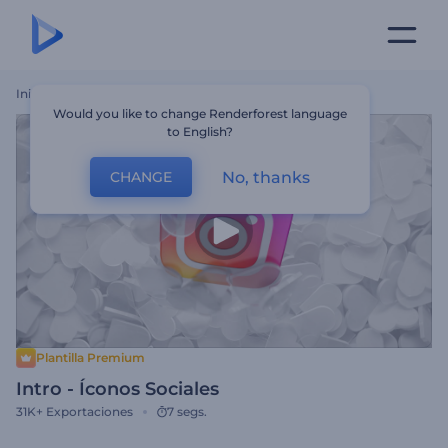
Inicio
Plantillas
Intro - Íconos Sociales
Would you like to change Renderforest language
to English?
No, thanks
CHANGE
Plantilla Premium
Intro - Íconos Sociales
31K+
Exportaciones
7 segs.