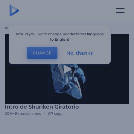
Inicio
Plantillas
Intro De Shuriken Giratorio
Would you like to change Renderforest language
to English?
No, thanks
CHANGE
Intro de Shuriken Giratorio
20K+
Exportaciones
7 segs.