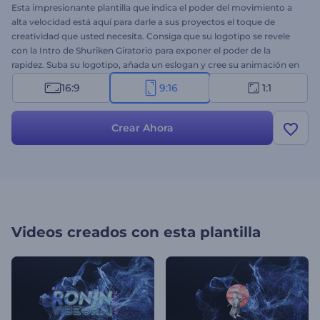
Esta impresionante plantilla que indica el poder del movimiento a
alta velocidad está aquí para darle a sus proyectos el toque de
creatividad que usted necesita. Consiga que su logotipo se revele
con la Intro de Shuriken Giratorio para exponer el poder de la
rapidez. Suba su logotipo, añada un eslogan y cree su animación en
pocos minutos. Utilice esta intro como introducción para su
16:9
9:16
1:1
empresa o presentación corporativa, promociones, proyectos de
marca, introducciones corporativas y muchos más proyectos.
¡Pruébelo ahora!
Crear Ahora
Videos creados con esta plantilla