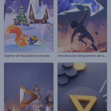
I
ntroducción del guerrero del anime
Opener de Navidad encantada