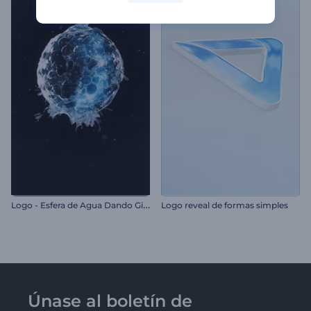
L
ogo - Esfera de Agua Dando Giros
Logo reveal de formas simples
Únase al boletín de