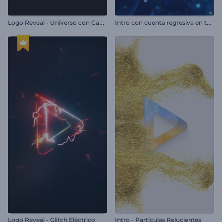
L
ogo Reveal - Universo con Campo de Estrellas
I
ntro con cuenta regresiva en túnel espacial
Logo Reveal - Glitch Eléctrico
Intro - Partículas Relucientes