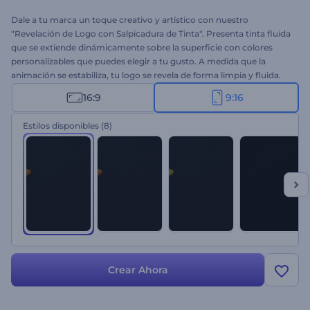
Dale a tu marca un toque creativo y artístico con nuestro
"Revelación de Logo con Salpicadura de Tinta". Presenta tinta fluida
que se extiende dinámicamente sobre la superficie con colores
personalizables que puedes elegir a tu gusto. A medida que la
animación se estabiliza, tu logo se revela de forma limpia y fluida.
Es perfecto para marcas que buscan una presentación creativa
16:9
9:16
pero minimalista. Personalízalo en segundos añadiendo tu logo,
nombre de marca, eslogan y música de fondo. ¡Pruébalo ahora!
Estilos disponibles
(8)
Crear Ahora