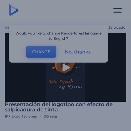
Inicio
Plantillas
Presentación Del Logotipo Con Efecto De Salpicadura 
Would you like to change Renderforest language
to English?
No, thanks
CHANGE
Presentación del logotipo con efecto de
salpicadura de tinta
1K+
Exportaciones
5 segs.