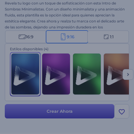
Revela tu logo con un toque de sofisticación con esta Intro de
Sombras Minimalistas. Con un diseño minimalista y una animación
fluida, esta plantilla es la opción ideal para quienes aprecian la
estética elegante. Crea ahora y realza tu marca con el delicado arte
de las sombras, dejando una impresión duradera en los
espectadores. Inserta tu logo, escribe tu eslogan, elige música de
16:9
9:16
1:1
fondo y disfruta de tu
animación de logo
de alta calidad en
minutos. Perfecta para promociones de empresa, presentaciones
Estilos disponibles
(4)
de productos, intros de presentaciones, intros o outros de canales y
muchos otros proyectos. ¡Pruébala ahora!
Crear Ahora