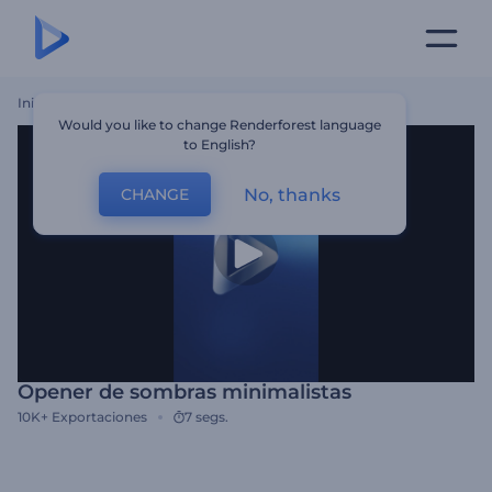
Inicio
Plantillas
Opener De Sombras Minimalistas
Would you like to change Renderforest language
to English?
No, thanks
CHANGE
Opener de sombras minimalistas
10K+
Exportaciones
7 segs.