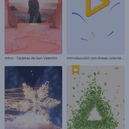
I
ntroducción con líneas coloridas giratorias
Intro - Tarjetas de San Valentín