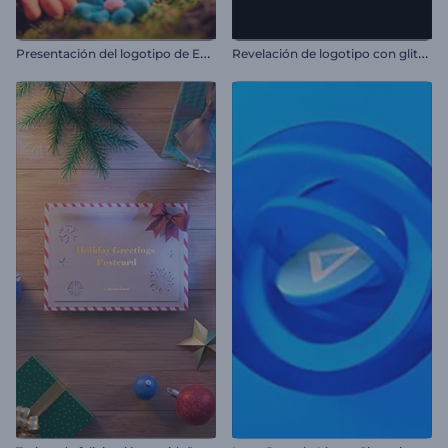
P
resentación del logotipo de Easter Clay
R
evelación de logotipo con glitch dinámico