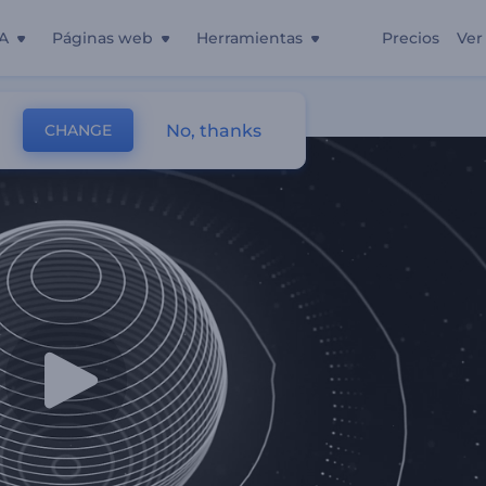
A
Páginas web
Herramientas
Precios
Ver
No, thanks
CHANGE