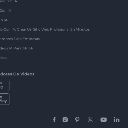
nes Con IA
 Con IA
on IA
b Con IA: Crear Un Sitio Web Profesional En Minutos
ombres Para Empresas
deos IA Para TikTok
deas
dores De Videos