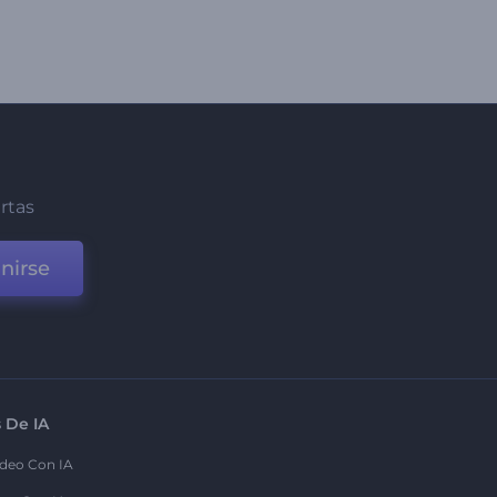
ertas
nirse
 De IA
deo Con IA