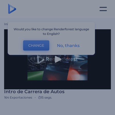
Inicio
Plantillas
Intro De Carrera De Autos
Would you like to change Renderforest language
to English?
No, thanks
CHANGE
Intro de Carrera de Autos
164
Exportaciones
15 segs.