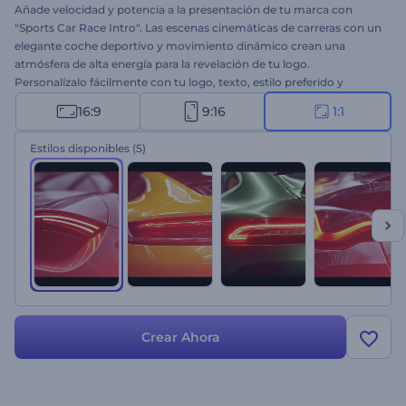
Añade velocidad y potencia a la presentación de tu marca con
"Sports Car Race Intro". Las escenas cinemáticas de carreras con un
elegante coche deportivo y movimiento dinámico crean una
atmósfera de alta energía para la revelación de tu logo.
Personalízalo fácilmente con tu logo, texto, estilo preferido y
música de fondo para ajustarlo a tus necesidades. Perfecto para
16:9
9:16
1:1
contenido de carreras, promociones automotrices, intros de juegos
y presentaciones vibrantes. ¡Crea ahora y deja que tu marca corra
Estilos disponibles
(5)
con estilo!
Crear Ahora