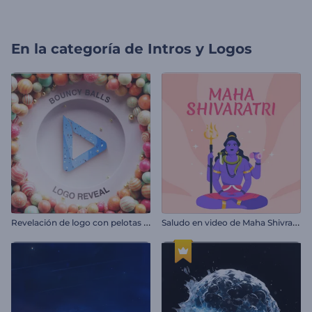
En la categoría de
Intros y Logos
R
evelación de logo con pelotas en movimiento
S
aludo en video de Maha Shivratri