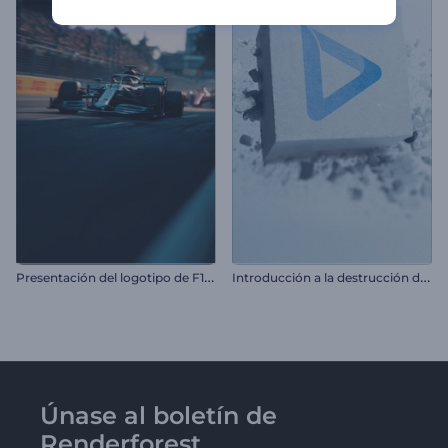
P
resentación del logotipo de F1 Racing
I
ntroducción a la destrucción de bloques de piedra
Únase al boletín de
Renderforest