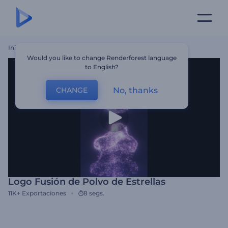
Inicio
Plantillas
Logo Fusión De Polvo De Estrellas
Would you like to change Renderforest language
to English?
No, thanks
CHANGE
Logo Fusión de Polvo de Estrellas
11K+
Exportaciones
8 segs.