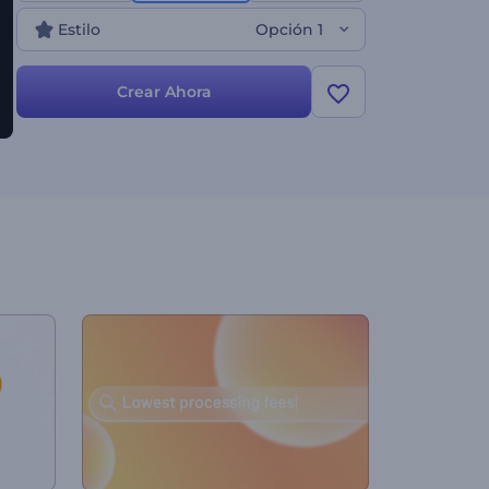
comerciales, introducciones de canales de
Estilo
Opción 1
YouTube, aperturas de logotipos empresariales y
muchos proyectos más. ¡Comienza a crear ahora!
Crear Ahora