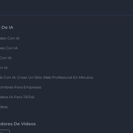
 De IA
deo Con IA
nes Con IA
 Con IA
on IA
b Con IA: Crear Un Sitio Web Profesional En Minutos
ombres Para Empresas
deos IA Para TikTok
deas
dores De Videos