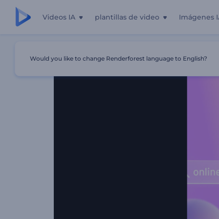
Videos IA
plantillas de video
Imágenes I
Inicio
Plantillas
Introducción De Barra De Búsqueda W
Would you like to change Renderforest language to English?