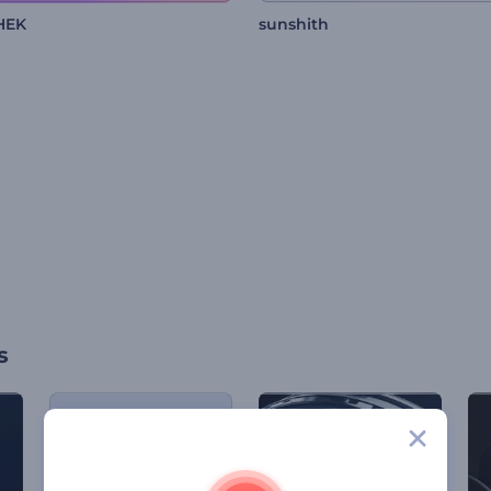
HEK
sunshith
s