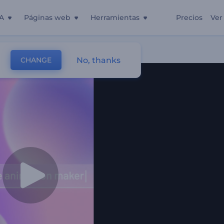
A
Páginas web
Herramientas
Precios
Ver
eb
No, thanks
CHANGE