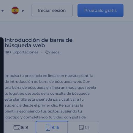
Iniciar sesión
Pruébalo gratis
Introducción de barra de
búsqueda web
11K+
Exportaciones
7 segs.
Impulsa tu presencia en línea con nuestra plantilla
de introducción de barra de búsqueda web. Con
una barra de búsqueda en línea animada que revela
tu logotipo después de la consulta de búsqueda,
esta plantilla está diseñada para cautivar a tu
audiencia desde el primer clic. Personaliza la
plantilla escribiendo tus textos, subiendo tu
logotipo y completando tu video con pista de
música de fondo de nuestra vasta biblioteca. Es
16:9
9:16
1:1
perfecto para presentaciones tecnológicas,