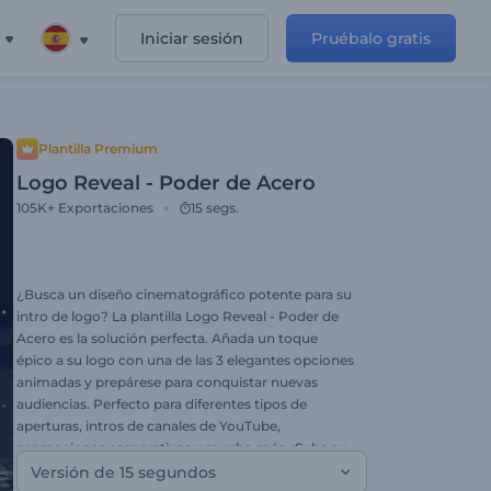
Iniciar sesión
Pruébalo gratis
Plantilla Premium
Logo Reveal - Poder de Acero
105K+
Exportaciones
15 segs.
¿Busca un diseño cinematográfico potente para su
intro de logo? La plantilla Logo Reveal - Poder de
Acero es la solución perfecta. Añada un toque
épico a su logo con una de las 3 elegantes opciones
animadas y prepárese para conquistar nuevas
audiencias. Perfecto para diferentes tipos de
aperturas, intros de canales de YouTube,
promociones corporativas y mucho más. ¡Suba su
logo y compruébelo usted mismo!
Versión de 15 segundos