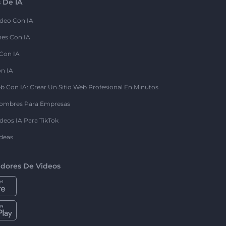
 De IA
deo Con IA
nes Con IA
 Con IA
on IA
b Con IA: Crear Un Sitio Web Profesional En Minutos
ombres Para Empresas
deos IA Para TikTok
deas
dores De Videos