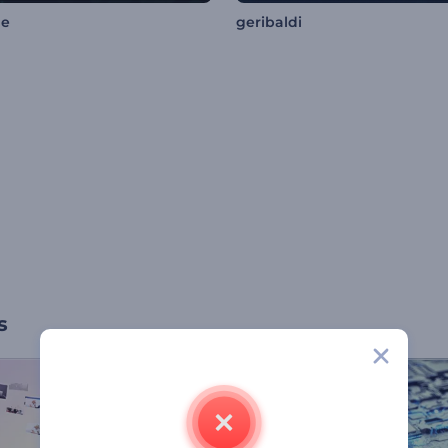
le
geribaldi
s