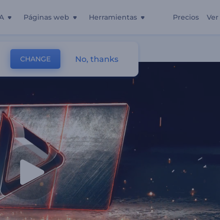
A
Páginas web
Herramientas
Precios
Ver
No, thanks
CHANGE