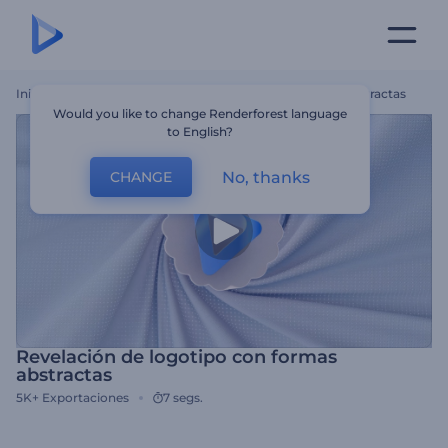
Inicio
Plantillas
Revelación De Logotipo Con Formas Abstractas
Would you like to change Renderforest language
to English?
No, thanks
CHANGE
Revelación de logotipo con formas
abstractas
5K+
Exportaciones
7 segs.