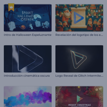
R
evelación del logotipo de los elfos de Santa Claus
Intro de Halloween Espeluznante
L
ogo Reveal de Glitch Intermitente
Introducción cinemática oscura