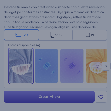
Destaca tu marca con creatividad e impacto con nuestra revelación
de logotipo con formas abstractas. Deja que la formación dinámica
de formas geométricas presente tu logotipo y refleje tu identidad
con un toque moderno. La personalización lleva solo segundos:
sube tu logotipo, escribe tu eslogan, elige música de fondo de
nuestra biblioteca musical o carga la tuya. Ideal para marcas
16:9
9:16
1:1
modernas, creativas u orientadas a la tecnología que deseen
destacar su estilo único. ¡Empieza a crear ahora!
Estilos disponibles
(4)
Crear Ahora