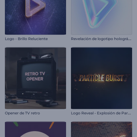
R
evelación de logotipo holográfico
Logo - Brillo Reluciente
L
ogo Reveal - Explosión de Partículas
Opener de TV retro