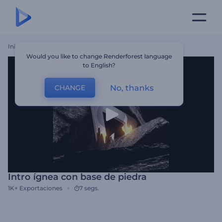
Inicio
Plantillas
Intro Ígnea Con Base De Piedra
Would you like to change Renderforest language
to English?
No, thanks
CHANGE
Intro ígnea con base de piedra
1K+
Exportaciones
7 segs.