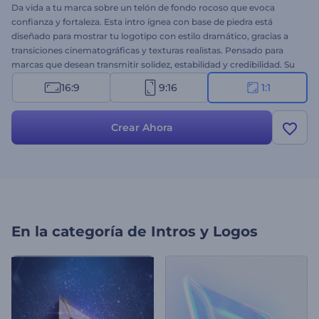
Da vida a tu marca sobre un telón de fondo rocoso que evoca
confianza y fortaleza. Esta intro ígnea con base de piedra está
diseñado para mostrar tu logotipo con estilo dramático, gracias a
transiciones cinematográficas y texturas realistas. Pensado para
marcas que desean transmitir solidez, estabilidad y credibilidad. Su
uso es muy sencillo: sube tu logo, escribe tu mensaje, añade
16:9
9:16
1:1
música de fondo, ¡y ya está listo para compartir! Pruébalo ahora y
deja tu huella con una revelación de logo poderosa, inspirada en la
piedra.
Crear Ahora
En la categoría de
Intros y Logos