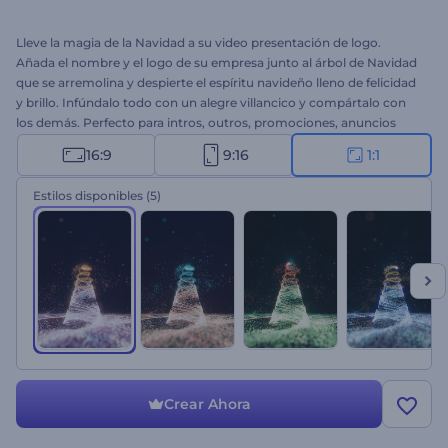
Lleve la magia de la Navidad a su video presentación de logo.
Añada el nombre y el logo de su empresa junto al árbol de Navidad
que se arremolina y despierte el espíritu navideño lleno de felicidad
y brillo. Infúndalo todo con un alegre villancico y compártalo con
los demás. Perfecto para intros, outros, promociones, anuncios
online y todo tipo de proyectos creativos. ¡Empiece a crear hoy
16:9
9:16
1:1
mismo!
Estilos disponibles
(5)
Crear Ahora