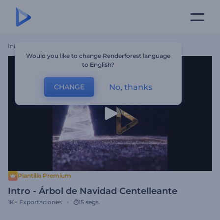
Inicio
Plantillas
Intro - Árbol De Navidad Centelleante
Would you like to change Renderforest language
to English?
No, thanks
CHANGE
Plantilla Premium
Intro - Árbol de Navidad Centelleante
1K+
Exportaciones
15 segs.