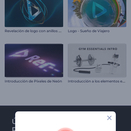
R
evelación de logo con anillos giratorios
Logo - Sueño de Viajero
I
ntroducción a los elementos esenciales del gimnasio
Introducción de Píxeles de Neón
Únase al boletín de
Renderforest