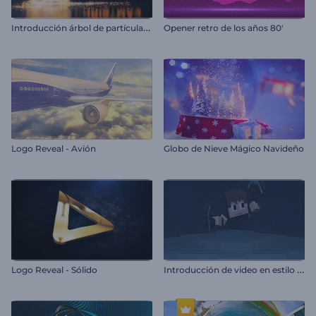
I
ntroducción árbol de partículas brillantes
Opener retro de los años 80'
Logo Reveal - Avión
Globo de Nieve Mágico Navideño
I
ntroducción de video en estilo Minecraft
Logo Reveal - Sólido