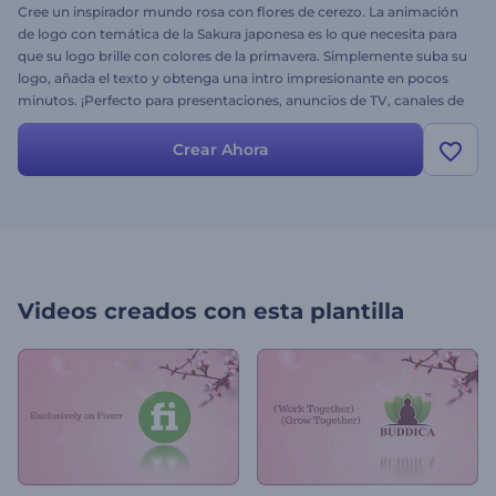
Cree un inspirador mundo rosa con flores de cerezo. La animación
de logo con temática de la Sakura japonesa es lo que necesita para
que su logo brille con colores de la primavera. Simplemente suba su
logo, añada el texto y obtenga una intro impresionante en pocos
minutos. ¡Perfecto para presentaciones, anuncios de TV, canales de
YouTube y mucho más! ¡Pruébelo ahora mismo y disfrute del
florecimiento de una nueva vida con esta impresionante animación
Crear Ahora
3D!
Videos creados con esta plantilla