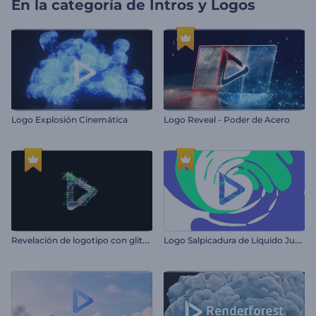
En la categoría de
Intros y Logos
Logo Explosión Cinemática
Logo Reveal - Poder de Acero
R
evelación de logotipo con glitch dinámico
L
ogo Salpicadura de Líquido Juguetón