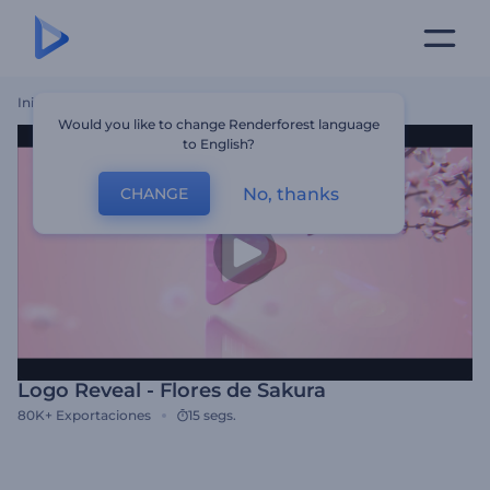
Inicio
Plantillas
Logo Reveal - Flores De Sakura
Would you like to change Renderforest language
to English?
No, thanks
CHANGE
Logo Reveal - Flores de Sakura
80K+
Exportaciones
15 segs.