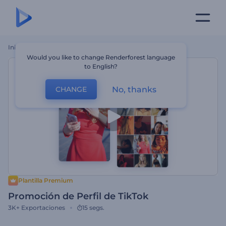
Inicio
Plantillas
Promoción De Perfil De TikTok
Would you like to change Renderforest language
to English?
No, thanks
CHANGE
Plantilla Premium
Promoción de Perfil de TikTok
3K+
Exportaciones
15 segs.