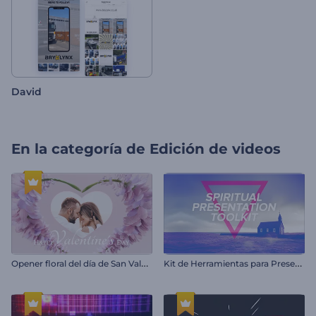
David
En la categoría de
Edición de videos
O
pener floral del día de San Valentín
K
it de Herramientas para Presentación Espiritual