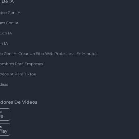
 De IA
deo Con IA
nes Con IA
 Con IA
on IA
b Con IA: Crear Un Sitio Web Profesional En Minutos
ombres Para Empresas
deos IA Para TikTok
deas
dores De Videos