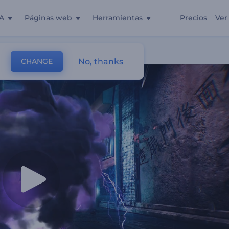
A
Páginas web
Herramientas
Precios
Ver
No, thanks
CHANGE