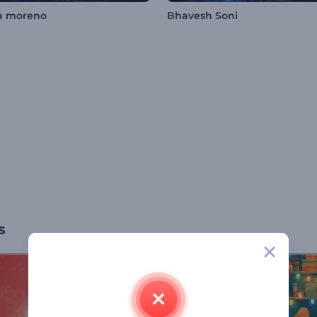
a moreno
Bhavesh Soni
s