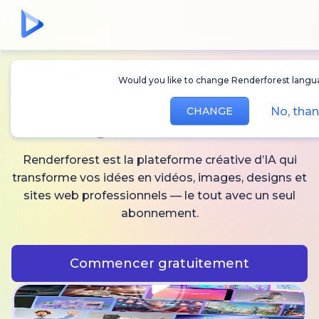
Would you like to change Renderforest langu
Créez des
vidéos,
No, tha
CHANGE
images
et audio IA
Renderforest est la plateforme créative d’IA qui
transforme vos idées en vidéos, images, designs et
sites web professionnels — le tout avec un seul
abonnement.
Commencer gratuitement