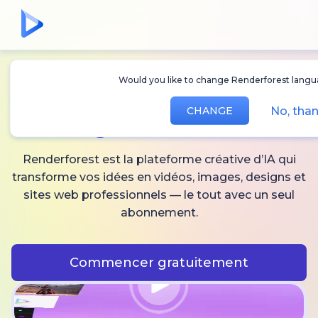
Would you like to change Renderforest lang
Créez des
vidéos,
No, th
CHANGE
images
et audio IA
Renderforest est la plateforme créative d’IA qui
transforme vos idées en vidéos, images, designs et
sites web professionnels — le tout avec un seul
abonnement.
Commencer gratuitement