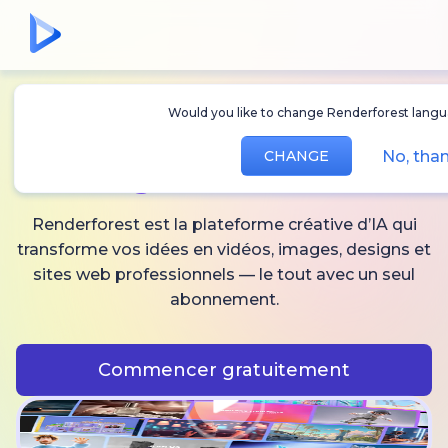
Would you like to change Renderforest languag
Créez des
vidéos,
No, thank
CHANGE
images
et audio IA
Renderforest est la plateforme créative d’IA qui
transforme vos idées en vidéos, images, designs et
sites web professionnels — le tout avec un seul
abonnement.
Commencer gratuitement