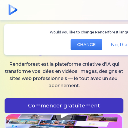
Would you like to change Renderforest languag
Créez des
vidéos,
No, thank
CHANGE
images
et audio IA
Renderforest est la plateforme créative d’IA qui
transforme vos idées en vidéos, images, designs et
sites web professionnels — le tout avec un seul
abonnement.
Commencer gratuitement