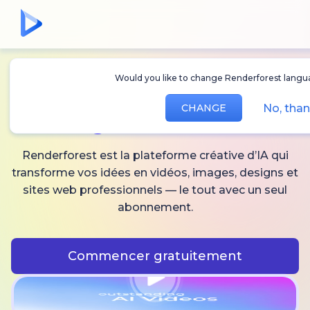
Would you like to change Renderforest languag
Créez des
vidéos,
No, than
CHANGE
images
et audio IA
Renderforest est la plateforme créative d’IA qui
transforme vos idées en vidéos, images, designs et
sites web professionnels — le tout avec un seul
abonnement.
Commencer gratuitement