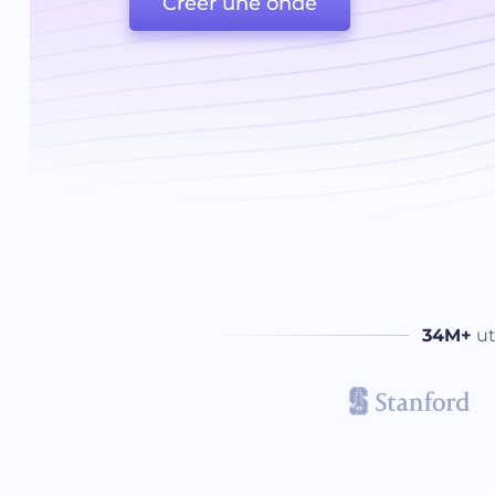
Créer une onde
34M+
ut