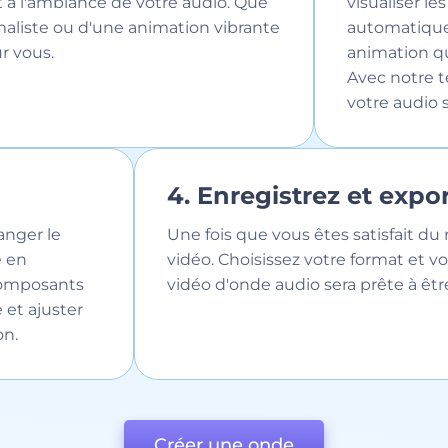
t à l'ambiance de votre audio. Que
visualiser l
maliste ou d'une animation vibrante
automatique
r vous.
animation qu
Avec notre t
votre audio 
4. Enregistrez et expo
hanger le
Une fois que vous êtes satisfait du 
e en
vidéo. Choisissez votre format et vo
 composants
vidéo d'onde audio sera prête à êt
et ajuster
on.
Créer une onde