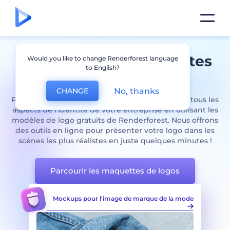
Générateur de maquettes
Would you like to change Renderforest language
to English?
Logo
stupéfiant
No, thanks
CHANGE
Prêt(e) à donner vie à votre marque ? Visualisez tous les
aspects de l'identité de votre entreprise en utilisant les
modèles de logo gratuits de Renderforest. Nous offrons
des outils en ligne pour présenter votre logo dans les
scènes les plus réalistes en juste quelques minutes !
Parcourir les maquettes de logos
 de la mode
Set de mockups d'enseignes en vitrines
Pac