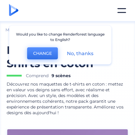
Mockups
Vêtements
Mockup de t-shirt
Would you like to change Renderforest language
to English?
Maquettes de T-
No, thanks
CHANGE
Shirts en coton
Comprend
9 scènes
Découvrez nos maquettes de t-shirts en coton : mettez
en valeur vos deigns sans effort, avec réalisme et
précision. Avec un style, des modèles et des
environnements cohérents, notre pack garantit une
expérience de présentation transparente. Améliorez vos
designs dès aujourd'hui !