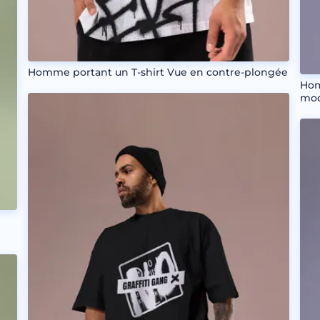
Homme portant un T-shirt Vue en contre-plongée
Hom
mo