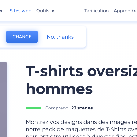
Sites web
Outils
Tarification
Apprendr
No, thanks
CHANGE
T-shirts overs
hommes
Comprend
23 scènes
Montrez vos designs dans des images réa
notre pack de maquettes de T-Shirts o
peuvent être utilisées à diverses fins,