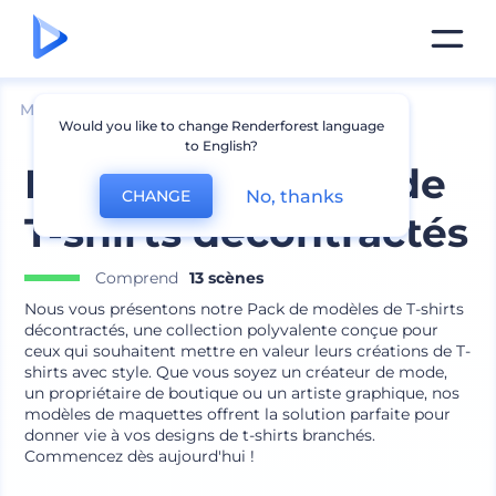
Mockups
Vêtements
Mockup de t-shirt
Would you like to change Renderforest language
to English?
Pack de modèles de
No, thanks
CHANGE
T-shirts décontractés
Comprend
13 scènes
Nous vous présentons notre Pack de modèles de T-shirts
décontractés, une collection polyvalente conçue pour
ceux qui souhaitent mettre en valeur leurs créations de T-
shirts avec style. Que vous soyez un créateur de mode,
un propriétaire de boutique ou un artiste graphique, nos
modèles de maquettes offrent la solution parfaite pour
donner vie à vos designs de t-shirts branchés.
Commencez dès aujourd'hui !