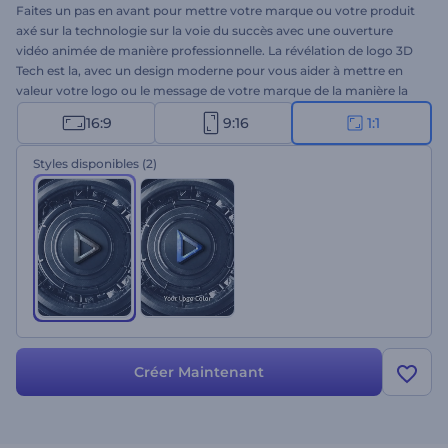
Faites un pas en avant pour mettre votre marque ou votre produit
axé sur la technologie sur la voie du succès avec une ouverture
vidéo animée de manière professionnelle. La révélation de logo 3D
Tech est la, avec un design moderne pour vous aider à mettre en
valeur votre logo ou le message de votre marque de la manière la
plus créative possible. Téléchargez votre logo, tapez le slogan de
16:9
9:16
1:1
votre entreprise et obtenez une animation de logo haute résolution
en quelques clics. Parfaitement adapté aux promotions
Styles disponibles
(2)
d'entreprises technologiques, aux présentations de marques ou de
produits, et à bien d'autres projets créatifs. Essayez-le maintenant !
Créer Maintenant