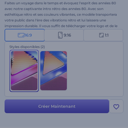
Faites un voyage dans le temps et évoquez l'esprit des années 80
avec notre captivante intro rétro des années 80. Avec son
esthétique rétro et ses couleurs vibrantes, ce modèle transportera
votre public dans l'ère des vibrations rétro et lui laissera une
impression durable. Il vous suffit de télécharger votre logo et de le
laisser prendre vie dans un spectacle envoûtant de visuels
16:9
9:16
1:1
nostalgiques. Parfaitement adapté aux ouvertures de programmes
rétro, aux promotions de chaînes, aux introductions de sites Web
Styles disponibles
(2)
de jeux, aux vidéos publicitaires nostalgiques, et à bien d'autres
projets. Faites l'expérience de la magie des années 80 et rendez vos
projets inoubliables.
Créer Maintenant