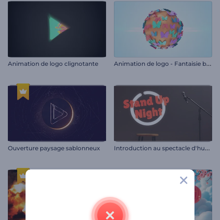
A
nimation de logo - Fantaisie brillante aux papillons
Animation de logo clignotante
I
ntroduction au spectacle d'humour
Ouverture paysage sablonneux